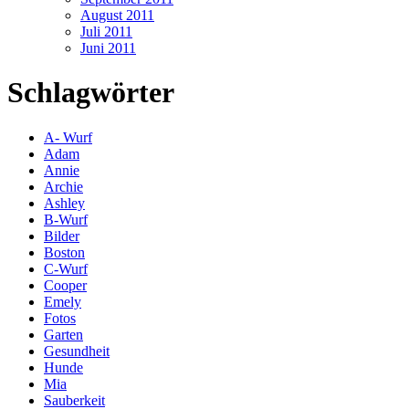
August 2011
Juli 2011
Juni 2011
Schlagwörter
A- Wurf
Adam
Annie
Archie
Ashley
B-Wurf
Bilder
Boston
C-Wurf
Cooper
Emely
Fotos
Garten
Gesundheit
Hunde
Mia
Sauberkeit