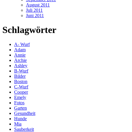
August 2011
Juli 2011
Juni 2011
Schlagwörter
A- Wurf
Adam
Annie
Archie
Ashley
B-Wurf
Bilder
Boston
C-Wurf
Cooper
Emely
Fotos
Garten
Gesundheit
Hunde
Mia
Sauberkeit