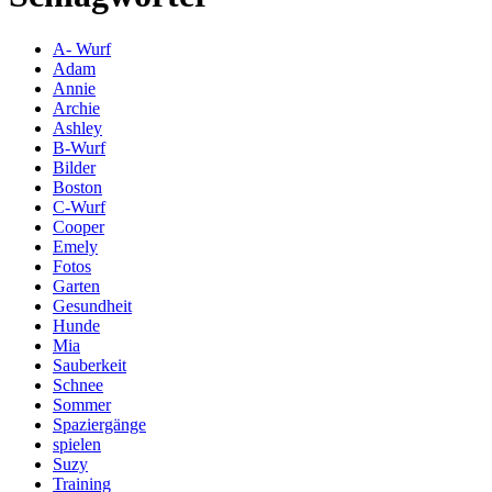
A- Wurf
Adam
Annie
Archie
Ashley
B-Wurf
Bilder
Boston
C-Wurf
Cooper
Emely
Fotos
Garten
Gesundheit
Hunde
Mia
Sauberkeit
Schnee
Sommer
Spaziergänge
spielen
Suzy
Training