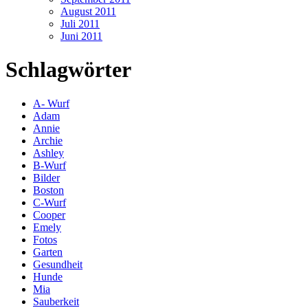
August 2011
Juli 2011
Juni 2011
Schlagwörter
A- Wurf
Adam
Annie
Archie
Ashley
B-Wurf
Bilder
Boston
C-Wurf
Cooper
Emely
Fotos
Garten
Gesundheit
Hunde
Mia
Sauberkeit