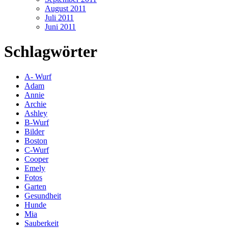
August 2011
Juli 2011
Juni 2011
Schlagwörter
A- Wurf
Adam
Annie
Archie
Ashley
B-Wurf
Bilder
Boston
C-Wurf
Cooper
Emely
Fotos
Garten
Gesundheit
Hunde
Mia
Sauberkeit