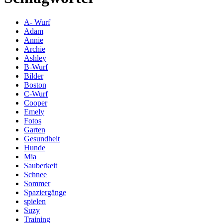
A- Wurf
Adam
Annie
Archie
Ashley
B-Wurf
Bilder
Boston
C-Wurf
Cooper
Emely
Fotos
Garten
Gesundheit
Hunde
Mia
Sauberkeit
Schnee
Sommer
Spaziergänge
spielen
Suzy
Training